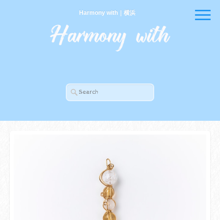
Harmony with｜横浜