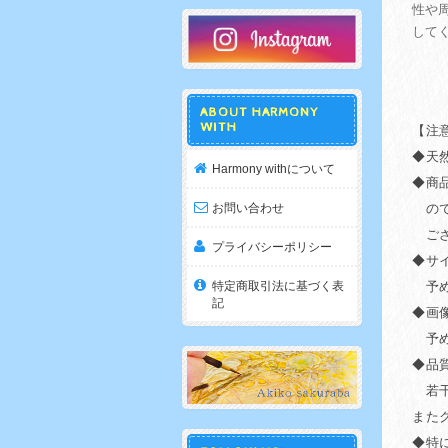
性や
して
ABOUT HARMONY
WITH
【注
◆天
Harmony withについて
◆商
お問い合わせ
ので
ござ
プライバシーポリシー
◆サ
特定商取引法に基づく表
予め
記
◆画
予め
◆品
若干
また
◆特