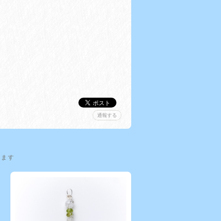
通報する
います