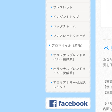
ブレスレット
ペンダントトップ
バッグチャーム
ブレスレットウォッチ
アロマオイル（精油）
ペ
オリジナルブレンドオ
イル（鎮静系）
あな
覚を保
オリジナルブレンドオ
イル（覚醒系）
【材質
アロマアナリーゼお試
しキット
【サイズ
【重量
【ペ
内面