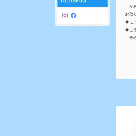
FOLLOW US!
があ
お取
◆モ
◆ご
予め