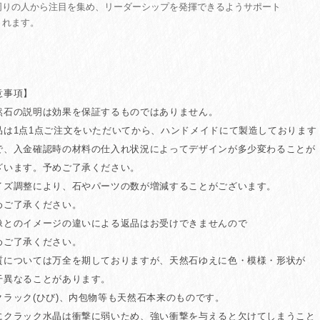
周りの人から注目を集め、リーダーシップを発揮できるようサポート
くれます。
意事項】
然石の説明は効果を保証するものではありません。
品は1点1点ご注文をいただいてから、ハンドメイドにて製造しております
、入金確認時の材料の仕入れ状況によってデザインが多少変わることが
います。予めご了承ください。
イズ調整により、石やパーツの数が増減することがございます。
ご了承ください。
像とのイメージの違いによる返品はお受けできませんので
ご了承ください。
質については万全を期しておりますが、天然石ゆえに色・模様・形状が
異なることがあります。
クラック(ひび)、内包物等も天然石本来のものです。
にクラック水晶は衝撃に弱いため、強い衝撃を与えると欠けてしまうこと