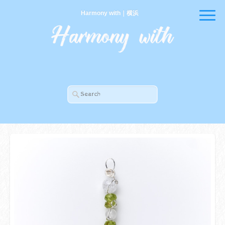
Harmony with｜横浜