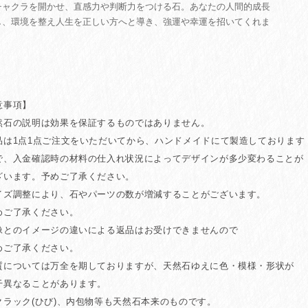
チャクラを開かせ、直感力や判断力をつける石。あなたの人間的成長
し、環境を整え人生を正しい方へと導き、強運や幸運を招いてくれま
意事項】
然石の説明は効果を保証するものではありません。
品は1点1点ご注文をいただいてから、ハンドメイドにて製造しております
、入金確認時の材料の仕入れ状況によってデザインが多少変わることが
います。予めご了承ください。
イズ調整により、石やパーツの数が増減することがございます。
ご了承ください。
像とのイメージの違いによる返品はお受けできませんので
ご了承ください。
質については万全を期しておりますが、天然石ゆえに色・模様・形状が
異なることがあります。
クラック(ひび)、内包物等も天然石本来のものです。