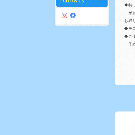
FOLLOW US!
◆特
があ
お取
◆モ
◆ご
予め