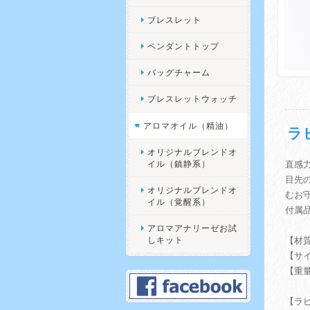
ブレスレット
ペンダントトップ
バッグチャーム
ブレスレットウォッチ
アロマオイル（精油）
ラ
オリジナルブレンドオ
イル（鎮静系）
直感
目先
オリジナルブレンドオ
むお
イル（覚醒系）
付属品
アロマアナリーゼお試
しキット
【材質
【サイズ
【重量
【ラ