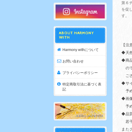
第６
を促
す。
ABOUT HARMONY
WITH
【注
Harmony withについて
◆天
◆商
お問い合わせ
ので
プライバシーポリシー
ござ
◆サ
特定商取引法に基づく表
記
予め
◆画
予め
◆品
若干
また