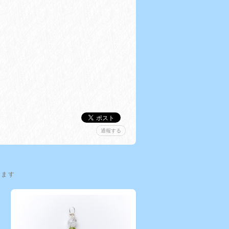
通報する
います