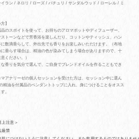
イラン / ネロリ / ローズ / パチュリ / サンダルウッド / ローレル / ミ
い方】
属品のスポイトを使って、お持ちのアロマポットやディフューザー、
マストーンなどで芳香浴を楽しんだり、コットンやティッシュ、ハン
等に数滴垂らして、外出先でも香りをお楽しみいただけます。（布地
のに垂らす場合は、精油の色が染みてしまう場合がありますので、十
注意ください。）
きな香りを気分で選んで、ご自身でブレンドオイルを作ることもでき
。
ロマアナリーゼの個人セッションを受けた方は、セッション中に選ん
つの精油を付属品のペンダントトップに入れ、身につけることをオスス
ます。
用上注意＞
気厳禁
接肌につけないように注意してください。また飲用するものではありませ