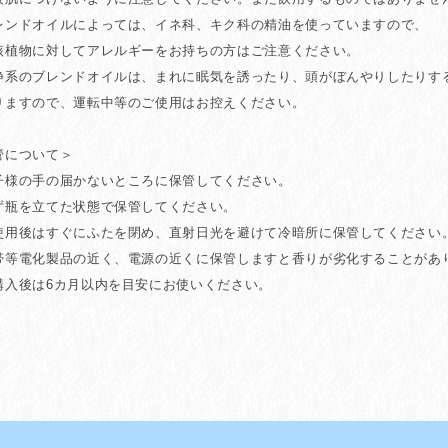
レンドオイルによっては、イネ科、キク科の精油を使っていますので、
植物に対してアレルギーをお持ちの方はご注意ください。
静系のブレンドオイルは、まれに眠気を誘ったり、頭がぼんやりしたりす
ますので、運転中等のご使用はお控えください。
管について＞
子様の手の届かないところに保管してください。
ず瓶を立てた状態で保管してください。
使用後はすぐにふたを閉め、直射日光を避けて冷暗所に保管してください
帯等電化製品の近く、電源の近くに保管しますと香りが劣化することがあ
購入後は6カ月以内を目安にお使いください。