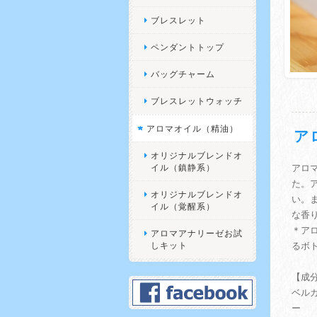
ブレスレット
ペンダントトップ
バッグチャーム
ブレスレットウォッチ
アロマオイル（精油）
ア
オリジナルブレンドオ
イル（鎮静系）
アロ
た。
オリジナルブレンドオ
い。
イル（覚醒系）
な香
＊ア
アロマアナリーゼお試
しキット
るボ
【成
ベルガ
ー