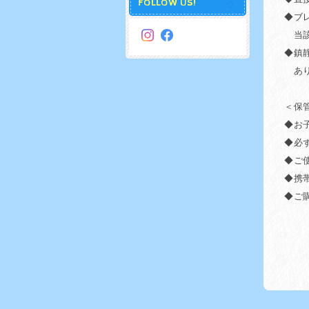
FOLLOW US!
◆ブ
当該
◆鎮
あり
＜保
◆お
◆必
◆ご
◆携
◆ご