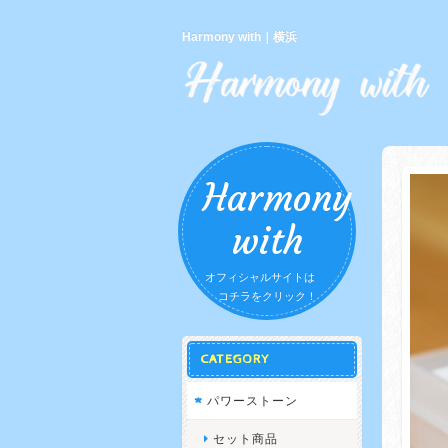
Harmony with｜横浜
Harmony
with
オフィシャルサイトは
コチラをクリック！
CATEGORY
パワーストーン
セット商品