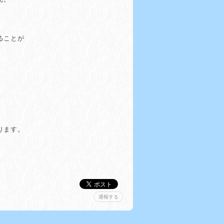
ることが
。
ります。
通報する