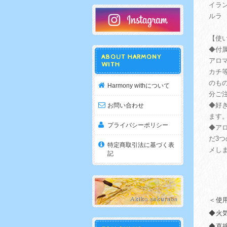
イラン
ルラ
【使
◆付
ABOUT HARMONY
アロ
WITH
カチ
のも
Harmony withについて
分ご
◆好
お問い合わせ
ます
プライバシーポリシー
◆ア
だ3
特定商取引法に基づく表
メし
記
＜使
◆火
◆直