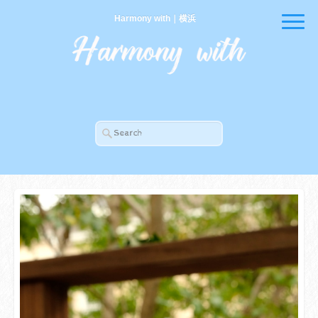
Harmony with｜横浜