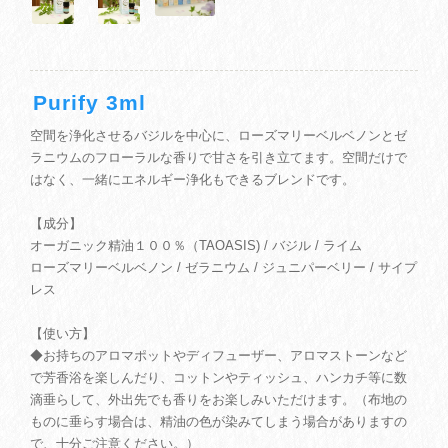
Purify 3ml
空間を浄化させるバジルを中心に、ローズマリーベルベノンとゼ
ラニウムのフローラルな香りで甘さを引き立てます。空間だけで
はなく、一緒にエネルギー浄化もできるブレンドです。
【成分】
オーガニック精油１００％（TAOASIS) / バジル / ライム
ローズマリーベルベノン / ゼラニウム / ジュニパーベリー / サイプ
レス
【使い方】
◆お持ちのアロマポットやディフューザー、アロマストーンなど
で芳香浴を楽しんだり、コットンやティッシュ、ハンカチ等に数
滴垂らして、外出先でも香りをお楽しみいただけます。（布地の
ものに垂らす場合は、精油の色が染みてしまう場合がありますの
で、十分ご注意ください。）